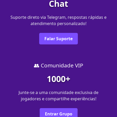
Chat
Suporte direto via Telegram, respostas rápidas e
atendimento personalizado!
Falar Suporte
👥 Comunidade VIP
1000+
Junte-se a uma comunidade exclusiva de
jogadores e compartilhe experiências!
Entrar Grupo