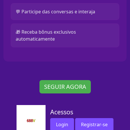
💬 Participe das conversas e interaja
🎁 Receba bônus exclusivos
automaticamente
SEGUIR AGORA
Acessos
Login
Registrar-se