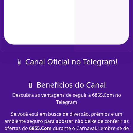
📱 Canal Oficial no Telegram!
📱 Benefícios do Canal
Descubra as vantagens de seguir a 6855.Com no
Telegram
Se você está em busca de diversão, prêmios e um
ambiente seguro para apostar, não deixe de conferir as
ofertas do
6855.Com
durante o Carnaval. Lembre-se de