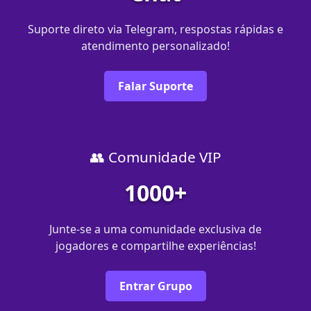
Suporte direto via Telegram, respostas rápidas e
atendimento personalizado!
Falar Suporte
👥 Comunidade VIP
1000+
Junte-se a uma comunidade exclusiva de
jogadores e compartilhe experiências!
Entrar Grupo