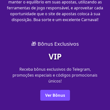
manter o equilíbrio em suas apostas, utilizando as
ferramentas de jogo responsável, e aproveitar cada
oportunidade que o site de apostas coloca à sua
disposição. Boa sorte e um excelente Carnaval!
🎁 Bônus Exclusivos
VIP
Receba bônus exclusivos do Telegram,
promoções especiais e códigos promocionais
únicos!
Ver Bônus