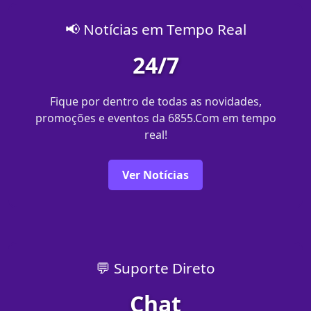
📢 Notícias em Tempo Real
24/7
Fique por dentro de todas as novidades,
promoções e eventos da 6855.Com em tempo
real!
Ver Notícias
💬 Suporte Direto
Chat