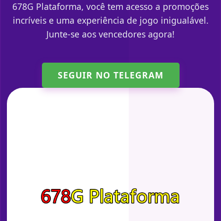
678G Plataforma, você tem acesso a promoções
incríveis e uma experiência de jogo inigualável.
Junte-se aos vencedores agora!
SEGUIR NO TELEGRAM