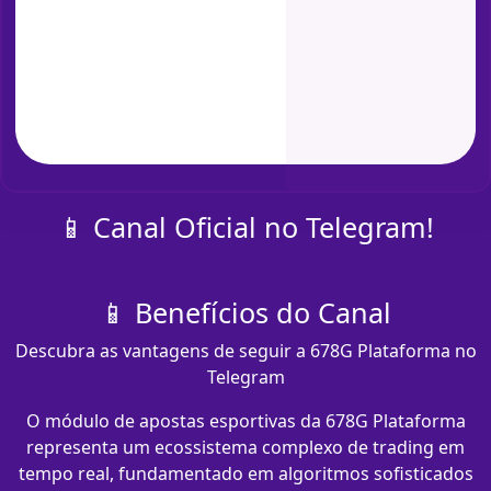
📱 Canal Oficial no Telegram!
📱 Benefícios do Canal
Descubra as vantagens de seguir a 678G Plataforma no
Telegram
O módulo de apostas esportivas da 678G Plataforma
representa um ecossistema complexo de trading em
tempo real, fundamentado em algoritmos sofisticados