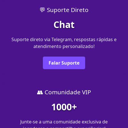
💬 Suporte Direto
Chat
Suporte direto via Telegram, respostas rápidas e
atendimento personalizado!
Falar Suporte
👥 Comunidade VIP
1000+
Junte-se a uma comunidade exclusiva de