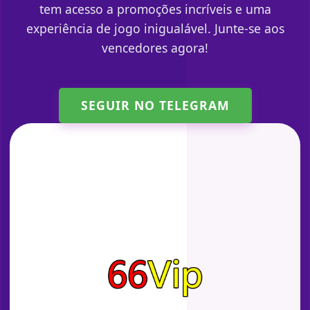
tem acesso a promoções incríveis e uma
experiência de jogo inigualável. Junte-se aos
vencedores agora!
SEGUIR NO TELEGRAM