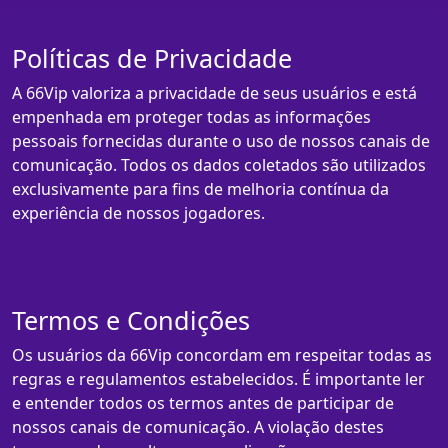
Políticas de Privacidade
A 66Vip valoriza a privacidade de seus usuários e está
empenhada em proteger todas as informações
pessoais fornecidas durante o uso de nossos canais de
comunicação. Todos os dados coletados são utilizados
exclusivamente para fins de melhoria contínua da
experiência de nossos jogadores.
Termos e Condições
Os usuários da 66Vip concordam em respeitar todas as
regras e regulamentos estabelecidos. É importante ler
e entender todos os termos antes de participar de
nossos canais de comunicação. A violação destes