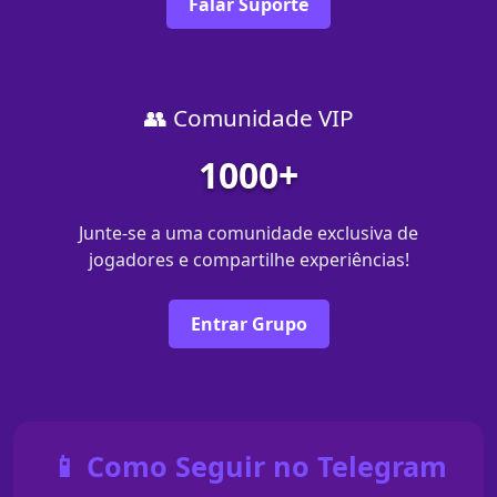
Falar Suporte
👥 Comunidade VIP
1000+
Junte-se a uma comunidade exclusiva de
jogadores e compartilhe experiências!
Entrar Grupo
📱 Como Seguir no Telegram