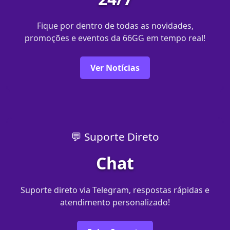
Fique por dentro de todas as novidades,
promoções e eventos da 66GG em tempo real!
Ver Notícias
💬 Suporte Direto
Chat
Suporte direto via Telegram, respostas rápidas e
atendimento personalizado!