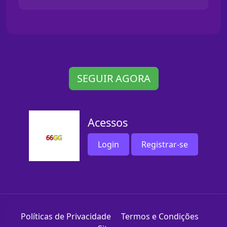
SEGUIR AGORA
Acessos
Login
Registrar-se
Políticas de Privacidade
Termos e Condições