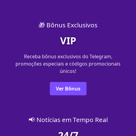
🎁 Bônus Exclusivos
VIP
Receba bônus exclusivos do Telegram,
promoções especiais e códigos promocionais
únicos!
Ver Bônus
📢 Notícias em Tempo Real
24/7