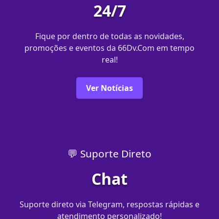
24/7
Fique por dentro de todas as novidades,
promoções e eventos da 66Dv.Com em tempo
real!
Ver Notícias
💬 Suporte Direto
Chat
Suporte direto via Telegram, respostas rápidas e
atendimento personalizado!