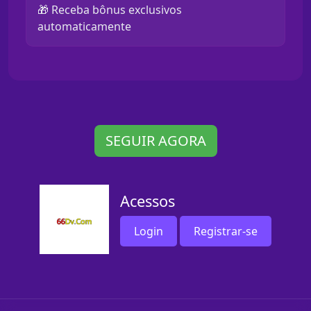
🎁 Receba bônus exclusivos
automaticamente
SEGUIR AGORA
Acessos
Login
Registrar-se