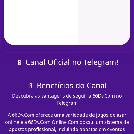
📱 Canal Oficial no Telegram!
📱 Benefícios do Canal
Descubra as vantagens de seguir a 66Dv.Com no
Telegram
A 66Dv.Com oferece uma variedade de jogos de azar
online e a 66Dv.Com Online Com possui um sistema de
apostas profissional, incluindo apostas em eventos