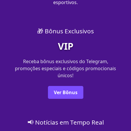
esportivos.
🎁 Bônus Exclusivos
VIP
Receba bônus exclusivos do Telegram,
promoções especiais e códigos promocionais
únicos!
Ver Bônus
📢 Notícias em Tempo Real