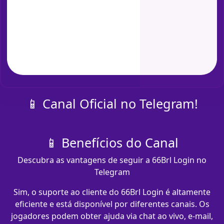
📱 Canal Oficial no Telegram!
📱 Benefícios do Canal
Descubra as vantagens de seguir a 66Brl Login no
Telegram
Sim, o suporte ao cliente do 66Brl Login é altamente
eficiente e está disponível por diferentes canais. Os
jogadores podem obter ajuda via chat ao vivo, e-mail,