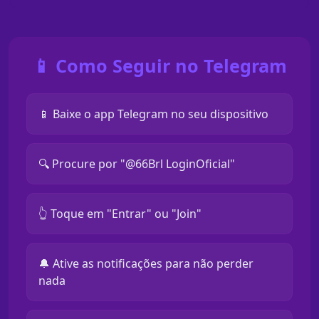
📱 Como Seguir no Telegram
📱 Baixe o app Telegram no seu dispositivo
🔍 Procure por "@66Brl LoginOficial"
👆 Toque em "Entrar" ou "Join"
🔔 Ative as notificações para não perder
nada