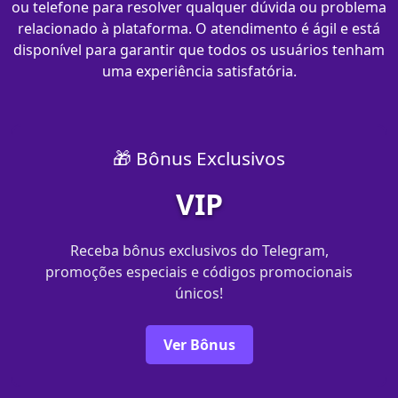
ou telefone para resolver qualquer dúvida ou problema
relacionado à plataforma. O atendimento é ágil e está
disponível para garantir que todos os usuários tenham
uma experiência satisfatória.
🎁 Bônus Exclusivos
VIP
Receba bônus exclusivos do Telegram,
promoções especiais e códigos promocionais
únicos!
Ver Bônus