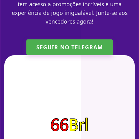
tem acesso a promoções incríveis e uma
experiência de jogo inigualável. Junte-se aos
vencedores agora!
SEGUIR NO TELEGRAM