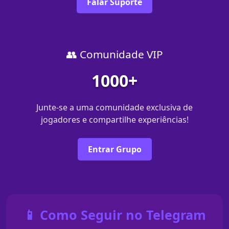
Falar Suporte
👥 Comunidade VIP
1000+
Junte-se a uma comunidade exclusiva de
jogadores e compartilhe experiências!
Entrar Grupo
📱 Como Seguir no Telegram