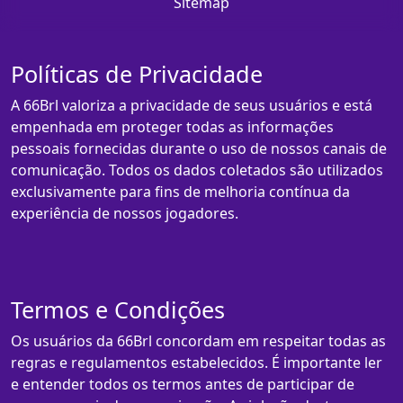
Sitemap
Políticas de Privacidade
A 66Brl valoriza a privacidade de seus usuários e está
empenhada em proteger todas as informações
pessoais fornecidas durante o uso de nossos canais de
comunicação. Todos os dados coletados são utilizados
exclusivamente para fins de melhoria contínua da
experiência de nossos jogadores.
Termos e Condições
Os usuários da 66Brl concordam em respeitar todas as
regras e regulamentos estabelecidos. É importante ler
e entender todos os termos antes de participar de