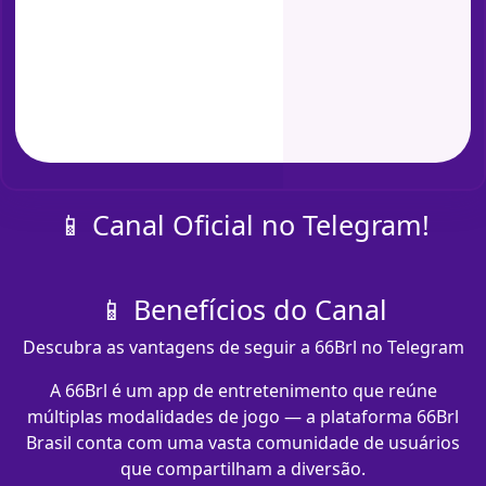
📱 Canal Oficial no Telegram!
📱 Benefícios do Canal
Descubra as vantagens de seguir a 66Brl no Telegram
A 66Brl é um app de entretenimento que reúne
múltiplas modalidades de jogo — a plataforma 66Brl
Brasil conta com uma vasta comunidade de usuários
que compartilham a diversão.