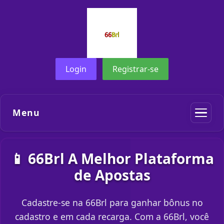
Login
Registrar-se
Menu
📱 66Brl A Melhor Plataforma
de Apostas
Cadastre-se na 66Brl para ganhar bônus no
cadastro e em cada recarga. Com a 66Brl, você