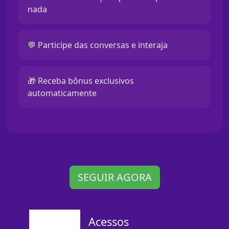
nada
💬 Participe das conversas e interaja
🎁 Receba bônus exclusivos
automaticamente
SEGUIR AGORA
Acessos