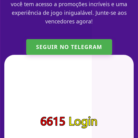
você tem acesso a promoções incríveis e uma
experiência de jogo inigualável. Junte-se aos
vencedores agora!
SEGUIR NO TELEGRAM