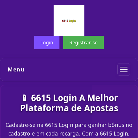
Login
Registrar-se
Menu
📱 6615 Login A Melhor
Plataforma de Apostas
Cadastre-se na 6615 Login para ganhar bônus no
cadastro e em cada recarga. Com a 6615 Login,