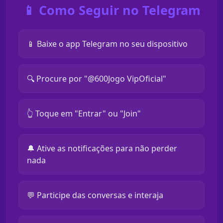
📱 Como Seguir no Telegram
📱 Baixe o app Telegram no seu dispositivo
🔍 Procure por "@600Jogo VipOficial"
👆 Toque em "Entrar" ou "Join"
🔔 Ative as notificações para não perder
nada
💬 Participe das conversas e interaja