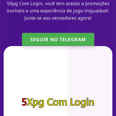
5Xpg Com Login, você tem acesso a promoções
incríveis e uma experiência de jogo inigualável.
Junte-se aos vencedores agora!
SEGUIR NO TELEGRAM