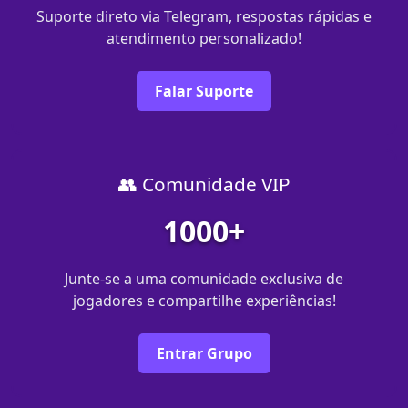
Suporte direto via Telegram, respostas rápidas e
atendimento personalizado!
Falar Suporte
👥 Comunidade VIP
1000+
Junte-se a uma comunidade exclusiva de
jogadores e compartilhe experiências!
Entrar Grupo