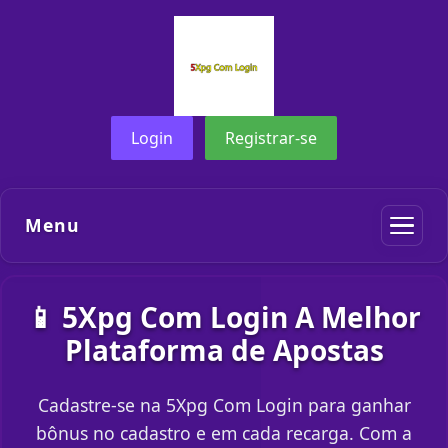
Login
Registrar-se
Menu
📱 5Xpg Com Login A Melhor
Plataforma de Apostas
Cadastre-se na 5Xpg Com Login para ganhar
bônus no cadastro e em cada recarga. Com a