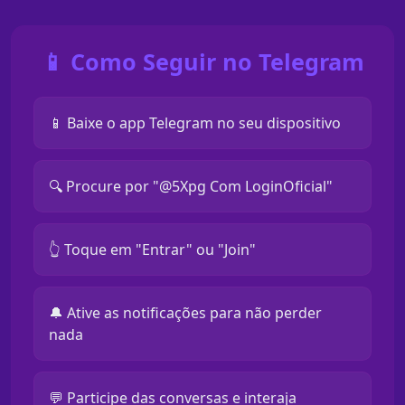
📱 Como Seguir no Telegram
📱 Baixe o app Telegram no seu dispositivo
🔍 Procure por "@5Xpg Com LoginOficial"
👆 Toque em "Entrar" ou "Join"
🔔 Ative as notificações para não perder
nada
💬 Participe das conversas e interaja