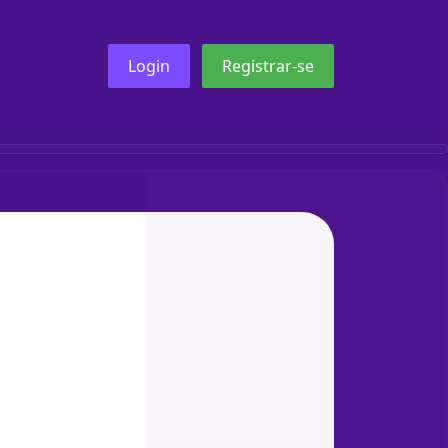
Login
Registrar-se