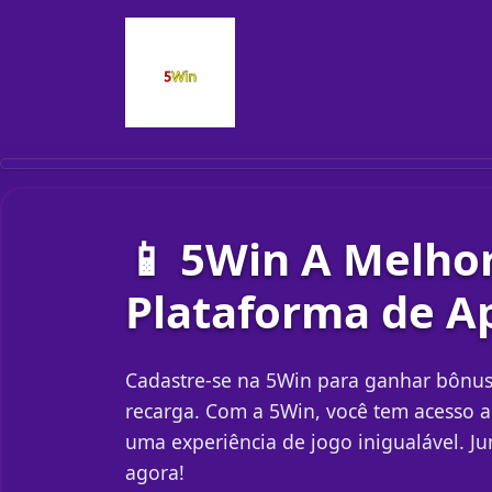
📱 5Win A Melho
Plataforma de A
Cadastre-se na 5Win para ganhar bônus
recarga. Com a 5Win, você tem acesso a
uma experiência de jogo inigualável. J
agora!