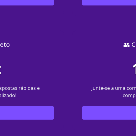
reto
👥 
t
espostas rápidas e
Junte-se a uma com
lizado!
compa
e