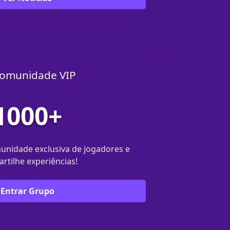
Comunidade VIP
1000+
unidade exclusiva de jogadores e
rtilhe experiências!
Entrar Grupo