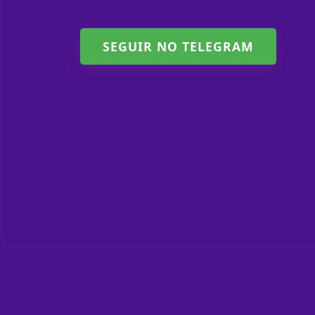
SEGUIR NO TELEGRAM