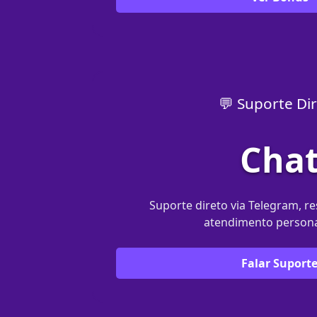
💬 Suporte Di
Cha
Suporte direto via Telegram, r
atendimento persona
Falar Suport