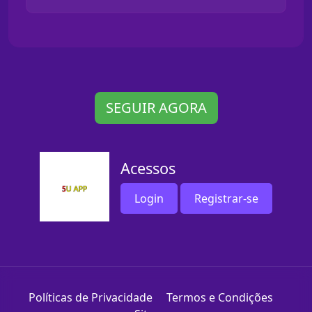
SEGUIR AGORA
Acessos
Login
Registrar-se
Políticas de Privacidade
Termos e Condições