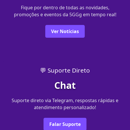
Fique por dentro de todas as novidades,
promoções e eventos da 5GGg em tempo real!
Ver Notícias
💬 Suporte Direto
Chat
Suporte direto via Telegram, respostas rápidas e
atendimento personalizado!
Falar Suporte