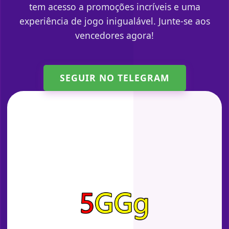
tem acesso a promoções incríveis e uma
experiência de jogo inigualável. Junte-se aos
vencedores agora!
SEGUIR NO TELEGRAM