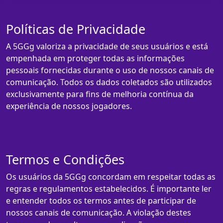
Políticas de Privacidade
A 5GGg valoriza a privacidade de seus usuários e está
empenhada em proteger todas as informações
pessoais fornecidas durante o uso de nossos canais de
comunicação. Todos os dados coletados são utilizados
exclusivamente para fins de melhoria contínua da
experiência de nossos jogadores.
Termos e Condições
Os usuários da 5GGg concordam em respeitar todas as
regras e regulamentos estabelecidos. É importante ler
e entender todos os termos antes de participar de
nossos canais de comunicação. A violação destes