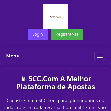
Login
Registrar-se
Menu
📱 5CC.Com A Melhor
Plataforma de Apostas
Cadastre-se na 5CC.Com para ganhar bônus no
cadastro e em cada recarga. Com a 5CC.Com, você