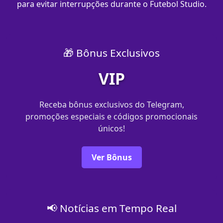
para evitar interrupções durante o Futebol Studio.
🎁 Bônus Exclusivos
VIP
Receba bônus exclusivos do Telegram,
promoções especiais e códigos promocionais
únicos!
Ver Bônus
📢 Notícias em Tempo Real