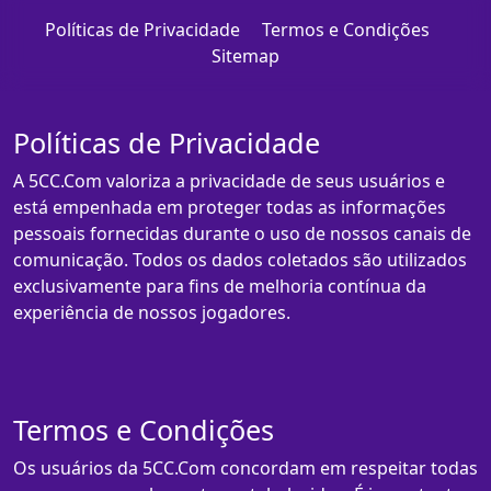
Políticas de Privacidade
Termos e Condições
Sitemap
Políticas de Privacidade
A 5CC.Com valoriza a privacidade de seus usuários e
está empenhada em proteger todas as informações
pessoais fornecidas durante o uso de nossos canais de
comunicação. Todos os dados coletados são utilizados
exclusivamente para fins de melhoria contínua da
experiência de nossos jogadores.
Termos e Condições
Os usuários da 5CC.Com concordam em respeitar todas