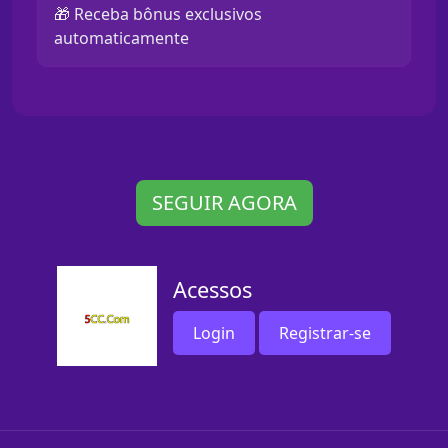
🎁 Receba bônus exclusivos
automaticamente
SEGUIR AGORA
Acessos
Login
Registrar-se