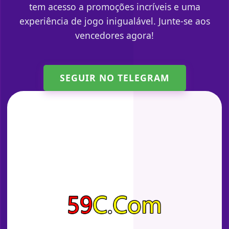
tem acesso a promoções incríveis e uma
experiência de jogo inigualável. Junte-se aos
vencedores agora!
SEGUIR NO TELEGRAM