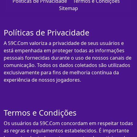
Políticas de Privacidade
Termos e Condições
Sitemap
Políticas de Privacidade
A 59C.Com valoriza a privacidade de seus usuários e
está empenhada em proteger todas as informações
pessoais fornecidas durante o uso de nossos canais de
comunicação. Todos os dados coletados são utilizados
exclusivamente para fins de melhoria contínua da
experiência de nossos jogadores.
Termos e Condições
Os usuários da 59C.Com concordam em respeitar todas
as regras e regulamentos estabelecidos. É importante