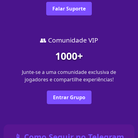
Falar Suporte
👥 Comunidade VIP
1000+
Junte-se a uma comunidade exclusiva de
jogadores e compartilhe experiências!
Entrar Grupo
📱 Como Seguir no Telegram