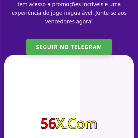
tem acesso a promoções incríveis e uma
experiência de jogo inigualável. Junte-se aos
vencedores agora!
SEGUIR NO TELEGRAM