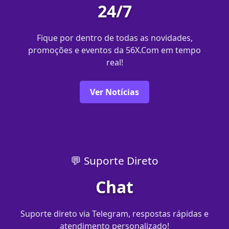
24/7
Fique por dentro de todas as novidades,
promoções e eventos da 56X.Com em tempo
real!
Ver Notícias
💬 Suporte Direto
Chat
Suporte direto via Telegram, respostas rápidas e
atendimento personalizado!