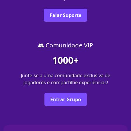
Falar Suporte
👥 Comunidade VIP
1000+
Junte-se a uma comunidade exclusiva de
jogadores e compartilhe experiências!
Entrar Grupo