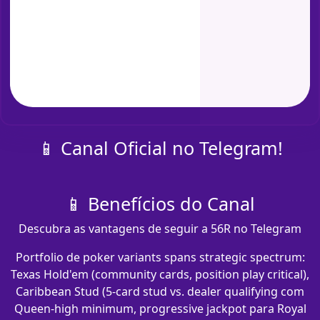
📱 Canal Oficial no Telegram!
📱 Benefícios do Canal
Descubra as vantagens de seguir a 56R no Telegram
Portfolio de poker variants spans strategic spectrum:
Texas Hold'em (community cards, position play critical),
Caribbean Stud (5-card stud vs. dealer qualifying com
Queen-high minimum, progressive jackpot para Royal