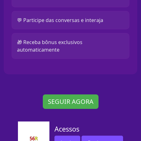
💬 Participe das conversas e interaja
🎁 Receba bônus exclusivos
automaticamente
SEGUIR AGORA
Acessos