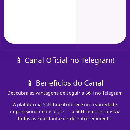
📱 Canal Oficial no Telegram!
📱 Benefícios do Canal
Descubra as vantagens de seguir a 56H no Telegram
A plataforma 56H Brasil oferece uma variedade
impressionante de jogos — a 56H sempre satisfaz
todas as suas fantasias de entretenimento.