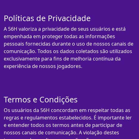
Políticas de Privacidade
A 56H valoriza a privacidade de seus usuários e está
empenhada em proteger todas as informações
pessoais fornecidas durante o uso de nossos canais de
comunicação. Todos os dados coletados são utilizados
exclusivamente para fins de melhoria contínua da
experiência de nossos jogadores.
Termos e Condições
Os usuários da 56H concordam em respeitar todas as
regras e regulamentos estabelecidos. É importante ler
e entender todos os termos antes de participar de
nossos canais de comunicação. A violação destes