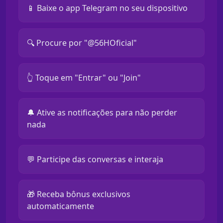
📱 Baixe o app Telegram no seu dispositivo
🔍 Procure por "@56HOficial"
👆 Toque em "Entrar" ou "Join"
🔔 Ative as notificações para não perder
nada
💬 Participe das conversas e interaja
🎁 Receba bônus exclusivos
automaticamente