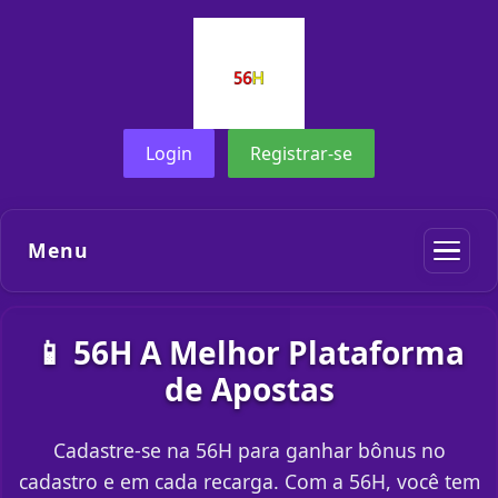
Login
Registrar-se
Menu
📱 56H A Melhor Plataforma
de Apostas
Cadastre-se na 56H para ganhar bônus no
cadastro e em cada recarga. Com a 56H, você tem