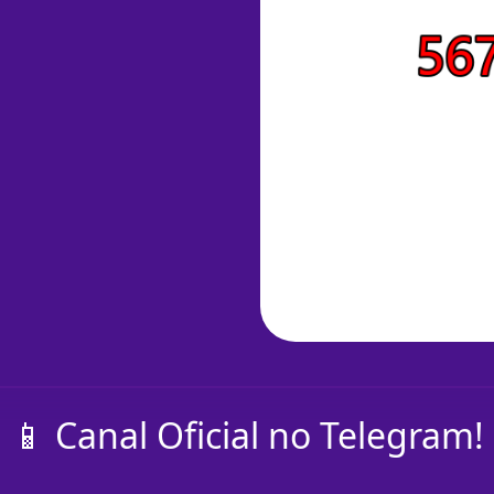
📱 Canal Oficial no Telegram!