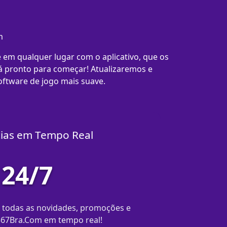
m
 em qualquer lugar com o aplicativo, que os
á pronto para começar! Atualizaremos e
ftware de jogo mais suave.
cias em Tempo Real
24/7
e todas as novidades, promoções e
567Bra.Com em tempo real!