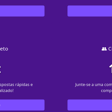
reto
👥 
t
espostas rápidas e
Junte-se a uma com
lizado!
compa
e