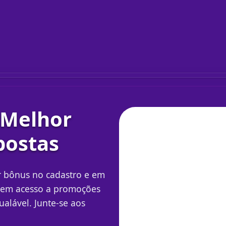
 Melhor
postas
r bônus no cadastro e em
 tem acesso a promoções
ualável. Junte-se aos