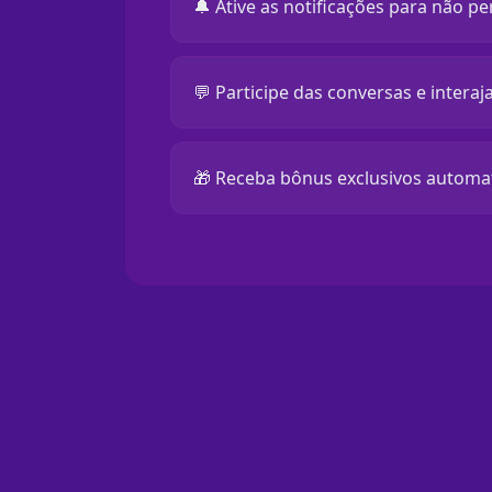
🔔 Ative as notificações para não p
💬 Participe das conversas e interaj
🎁 Receba bônus exclusivos autom