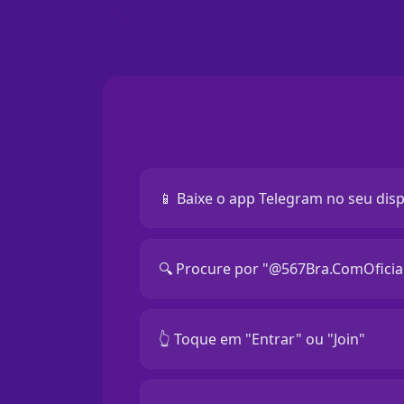
📱 Baixe o app Telegram no seu disp
🔍 Procure por "@567Bra.ComOficia
👆 Toque em "Entrar" ou "Join"