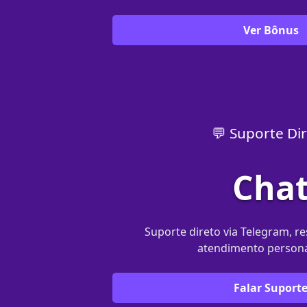
Ver Bônus
💬 Suporte Di
Cha
Suporte direto via Telegram, r
atendimento persona
Falar Suport