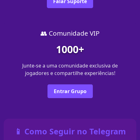
Falar Suporte
👥 Comunidade VIP
1000+
Junte-se a uma comunidade exclusiva de
jogadores e compartilhe experiências!
Entrar Grupo
📱 Como Seguir no Telegram