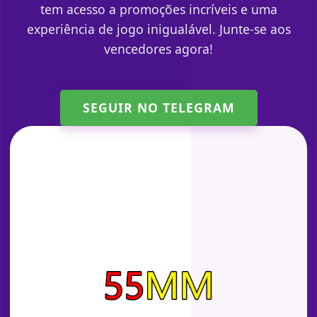
tem acesso a promoções incríveis e uma
experiência de jogo inigualável. Junte-se aos
vencedores agora!
SEGUIR NO TELEGRAM