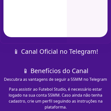
📱 Canal Oficial no Telegram!
📱 Benefícios do Canal
Descubra as vantagens de seguir a 55MM no Telegram
Para assistir ao Futebol Studio, é necessário estar
logado na sua conta 55MM. Caso ainda não tenha
cadastro, crie um perfil seguindo as instruções na
plataforma.