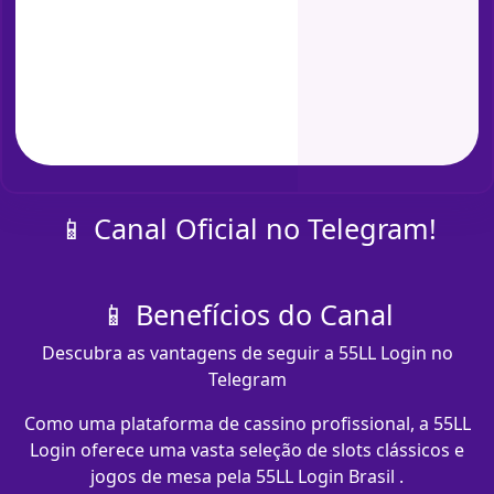
📱 Canal Oficial no Telegram!
📱 Benefícios do Canal
Descubra as vantagens de seguir a 55LL Login no
Telegram
Como uma plataforma de cassino profissional, a 55LL
Login oferece uma vasta seleção de slots clássicos e
jogos de mesa pela 55LL Login Brasil .