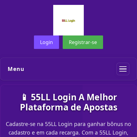
Login
Registrar-se
Menu
📱 55LL Login A Melhor
Plataforma de Apostas
Cadastre-se na 55LL Login para ganhar bônus no
cadastro e em cada recarga. Com a 55LL Login,