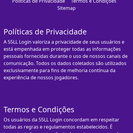
Políticas de Privacidade
Termos e Condições
Sitemap
Políticas de Privacidade
A 55LL Login valoriza a privacidade de seus usuários e
está empenhada em proteger todas as informações
pessoais fornecidas durante o uso de nossos canais de
comunicação. Todos os dados coletados são utilizados
exclusivamente para fins de melhoria contínua da
experiência de nossos jogadores.
Termos e Condições
Os usuários da 55LL Login concordam em respeitar
todas as regras e regulamentos estabelecidos. É