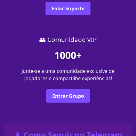
Falar Suporte
👥 Comunidade VIP
1000+
Junte-se a uma comunidade exclusiva de
jogadores e compartilhe experiências!
Entrar Grupo
📱 Como Seguir no Telegram