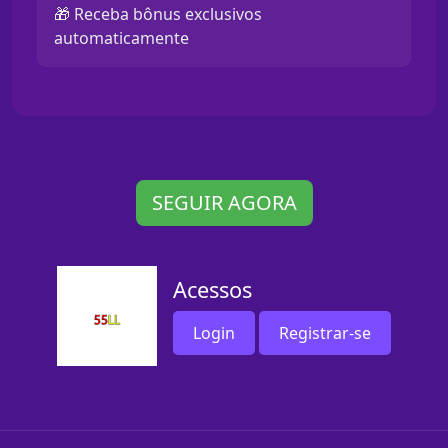
🎁 Receba bônus exclusivos
automaticamente
SEGUIR AGORA
Acessos
Login
Registrar-se