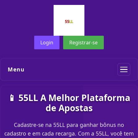
Login
Registrar-se
Menu
📱 55LL A Melhor Plataforma
de Apostas
Cadastre-se na 55LL para ganhar bônus no
cadastro e em cada recarga. Com a 55LL, você tem