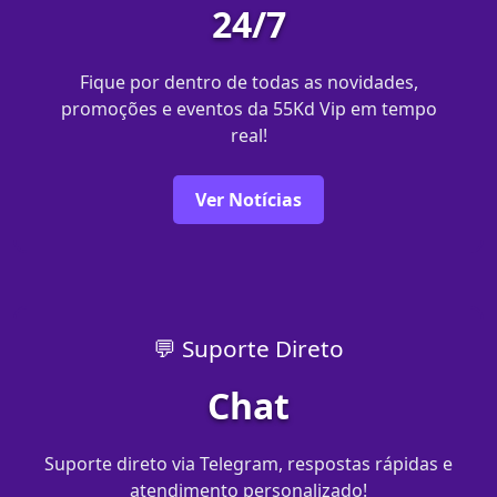
24/7
Fique por dentro de todas as novidades,
promoções e eventos da 55Kd Vip em tempo
real!
Ver Notícias
💬 Suporte Direto
Chat
Suporte direto via Telegram, respostas rápidas e
atendimento personalizado!