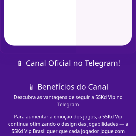
📱 Canal Oficial no Telegram!
📱 Benefícios do Canal
Descubra as vantagens de seguir a 55Kd Vip no
Telegram
Para aumentar a emoção dos jogos, a 55Kd Vip
continua otimizando o design das jogabilidades — a
55Kd Vip Brasil quer que cada jogador jogue com