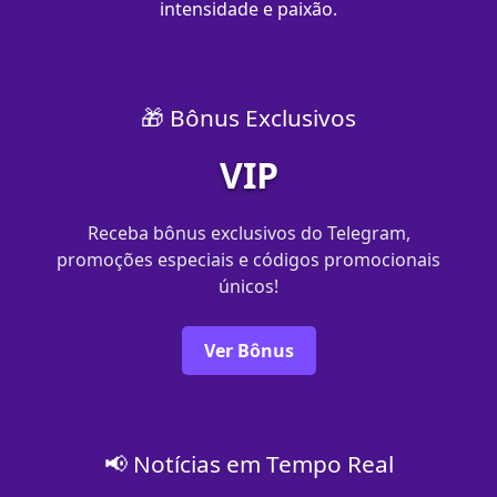
intensidade e paixão.
🎁 Bônus Exclusivos
VIP
Receba bônus exclusivos do Telegram,
promoções especiais e códigos promocionais
únicos!
Ver Bônus
📢 Notícias em Tempo Real