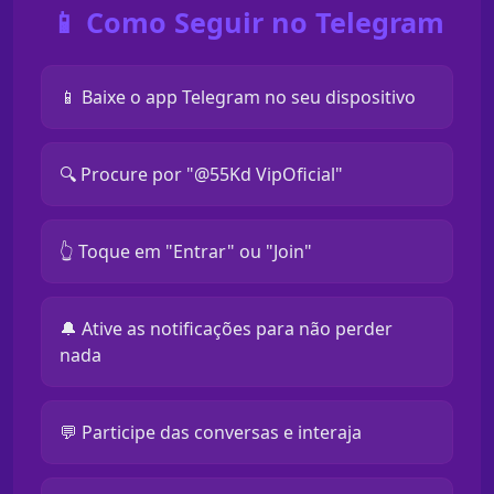
📱 Como Seguir no Telegram
📱 Baixe o app Telegram no seu dispositivo
🔍 Procure por "@55Kd VipOficial"
👆 Toque em "Entrar" ou "Join"
🔔 Ative as notificações para não perder
nada
💬 Participe das conversas e interaja