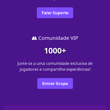
Falar Suporte
👥 Comunidade VIP
1000+
Junte-se a uma comunidade exclusiva de
jogadores e compartilhe experiências!
Entrar Grupo