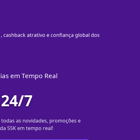
, cashback atrativo e confiança global dos
cias em Tempo Real
24/7
e todas as novidades, promoções e
 da 55K em tempo real!