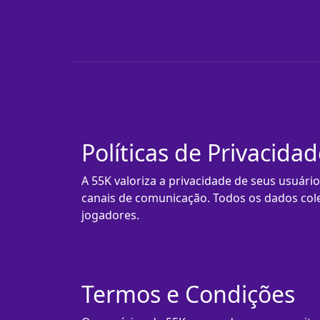
Políticas de Privacida
A 55K valoriza a privacidade de seus usuár
canais de comunicação. Todos os dados cole
jogadores.
Termos e Condições