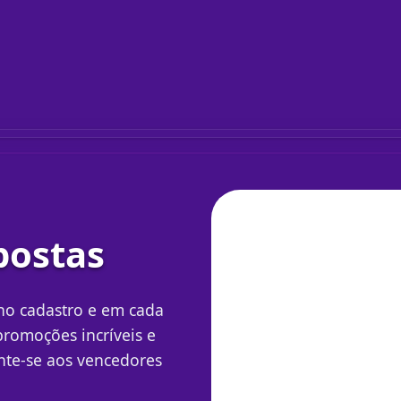
postas
no cadastro e em cada
promoções incríveis e
unte-se aos vencedores