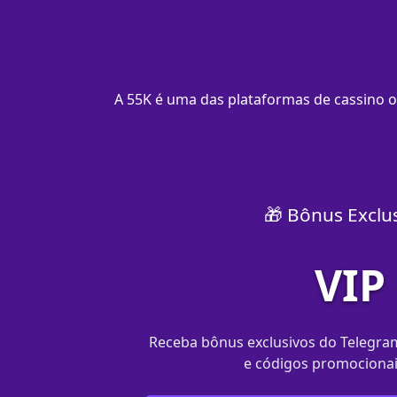
A 55K é uma das plataformas de cassino on
🎁 Bônus Exclu
VIP
Receba bônus exclusivos do Telegra
e códigos promocionai