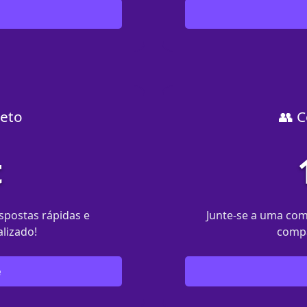
reto
👥 
t
espostas rápidas e
Junte-se a uma com
lizado!
compa
e