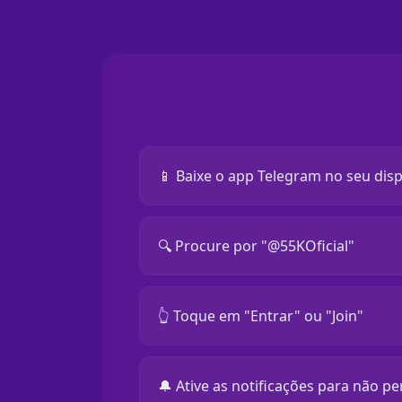
📱 Baixe o app Telegram no seu disp
🔍 Procure por "@55KOficial"
👆 Toque em "Entrar" ou "Join"
🔔 Ative as notificações para não p