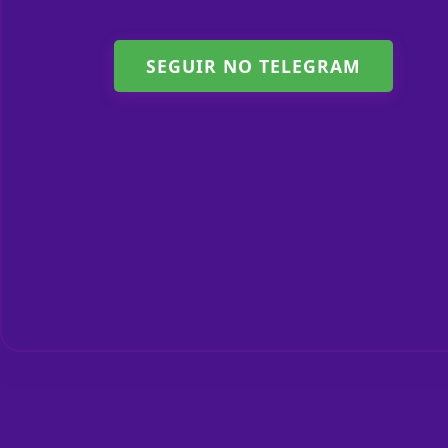
SEGUIR NO TELEGRAM