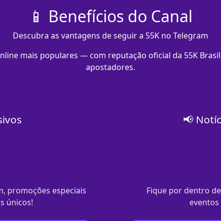
📱 Benefícios do Canal
Descubra as vantagens de seguir a 55K no Telegram
line mais populares — com reputação oficial da 55K Brasil 
apostadores.
sivos
📢 Notí
m, promoções especiais
Fique por dentro d
s únicos!
eventos