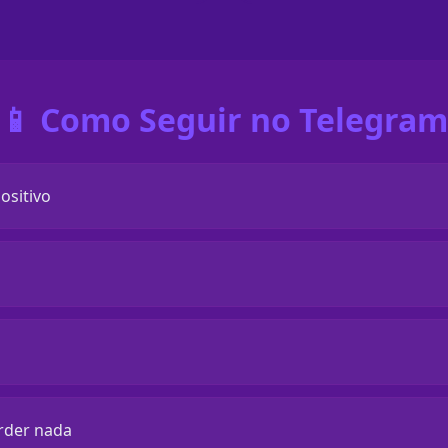
📱 Como Seguir no Telegram
ositivo
erder nada