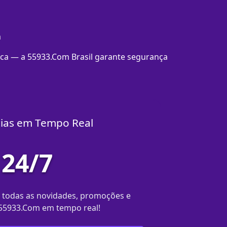
m
ica — a 55933.Com Brasil garante segurança
cias em Tempo Real
24/7
e todas as novidades, promoções e
55933.Com em tempo real!