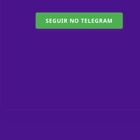
SEGUIR NO TELEGRAM