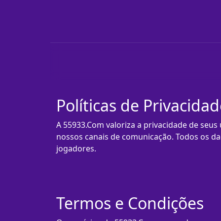
Políticas de Privacida
A 55933.Com valoriza a privacidade de seu
nossos canais de comunicação. Todos os dad
jogadores.
Termos e Condições