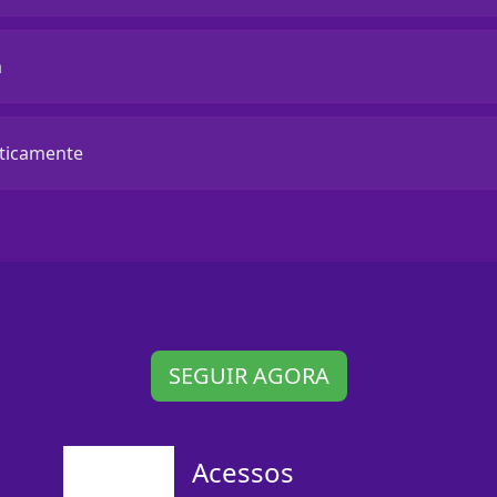
a
aticamente
SEGUIR AGORA
Acessos