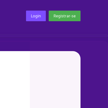
Login
Registrar-se