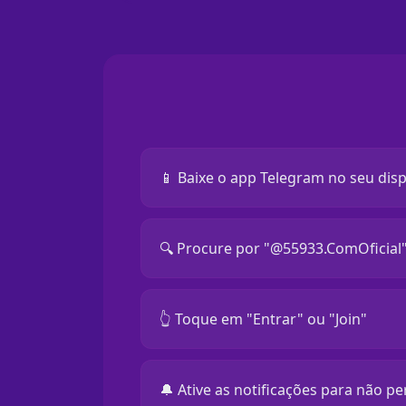
📱 Baixe o app Telegram no seu disp
🔍 Procure por "@55933.ComOficial
👆 Toque em "Entrar" ou "Join"
🔔 Ative as notificações para não p