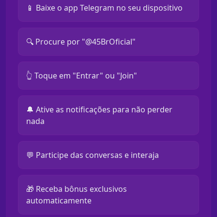
📱 Baixe o app Telegram no seu dispositivo
🔍 Procure por "@45BrOficial"
👆 Toque em "Entrar" ou "Join"
🔔 Ative as notificações para não perder
nada
💬 Participe das conversas e interaja
🎁 Receba bônus exclusivos
automaticamente