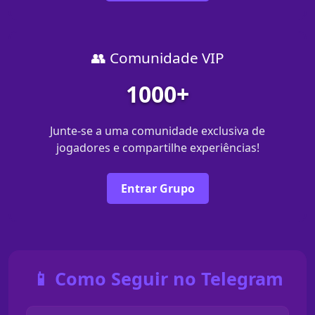
👥 Comunidade VIP
1000+
Junte-se a uma comunidade exclusiva de
jogadores e compartilhe experiências!
Entrar Grupo
📱 Como Seguir no Telegram