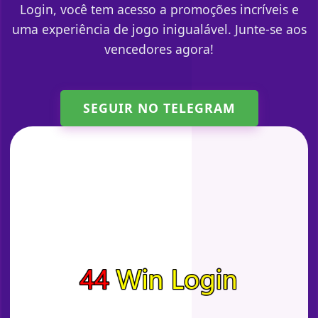
Login, você tem acesso a promoções incríveis e
uma experiência de jogo inigualável. Junte-se aos
vencedores agora!
SEGUIR NO TELEGRAM