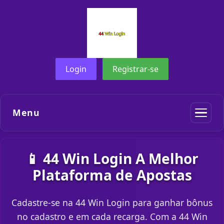
Login
Registrar-se
Menu
📱 44 Win Login A Melhor
Plataforma de Apostas
Cadastre-se na 44 Win Login para ganhar bônus
no cadastro e em cada recarga. Com a 44 Win