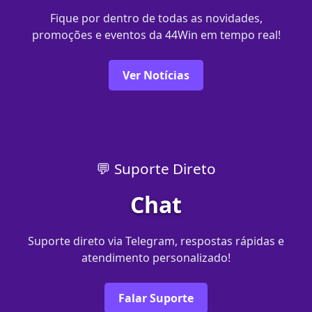
Fique por dentro de todas as novidades,
promoções e eventos da 44Win em tempo real!
Ver Notícias
💬 Suporte Direto
Chat
Suporte direto via Telegram, respostas rápidas e
atendimento personalizado!
Falar Suporte