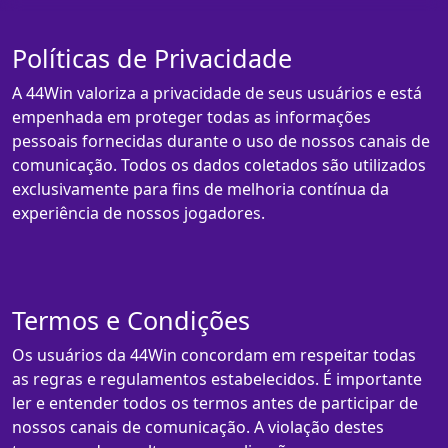
Políticas de Privacidade
A 44Win valoriza a privacidade de seus usuários e está
empenhada em proteger todas as informações
pessoais fornecidas durante o uso de nossos canais de
comunicação. Todos os dados coletados são utilizados
exclusivamente para fins de melhoria contínua da
experiência de nossos jogadores.
Termos e Condições
Os usuários da 44Win concordam em respeitar todas
as regras e regulamentos estabelecidos. É importante
ler e entender todos os termos antes de participar de
nossos canais de comunicação. A violação destes