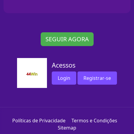
SEGUIR AGORA
Acessos
Login
Registrar-se
Políticas de Privacidade
Termos e Condições
Sitemap