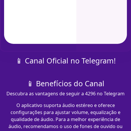
📱 Canal Oficial no Telegram!
📱 Benefícios do Canal
Descubra as vantagens de seguir a 4296 no Telegram
O aplicativo suporta áudio estéreo e oferece
configurações para ajustar volume, equalização e
qualidade de áudio. Para a melhor experiência de
áudio, recomendamos o uso de fones de ouvido ou