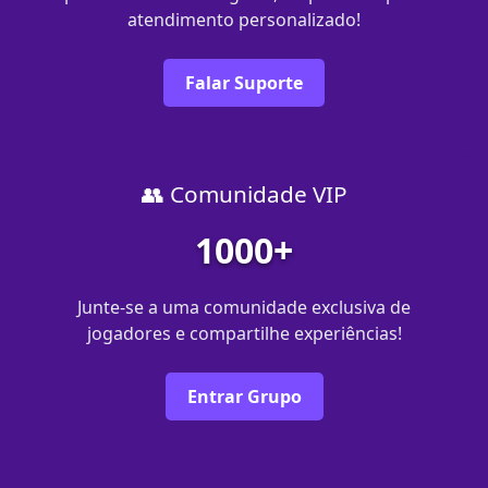
atendimento personalizado!
Falar Suporte
👥 Comunidade VIP
1000+
Junte-se a uma comunidade exclusiva de
jogadores e compartilhe experiências!
Entrar Grupo