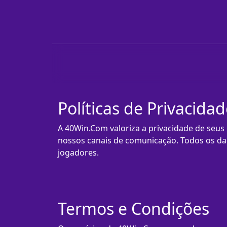
Políticas de Privacida
A 40Win.Com valoriza a privacidade de seu
nossos canais de comunicação. Todos os dad
jogadores.
Termos e Condições