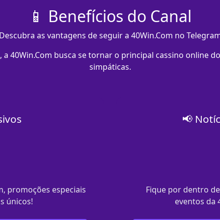
📱 Benefícios do Canal
Descubra as vantagens de seguir a 40Win.Com no Telegra
 a 40Win.Com busca se tornar o principal cassino online d
simpáticas.
sivos
📢 Notí
m, promoções especiais
Fique por dentro d
s únicos!
eventos da 