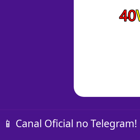
📱 Canal Oficial no Telegram!