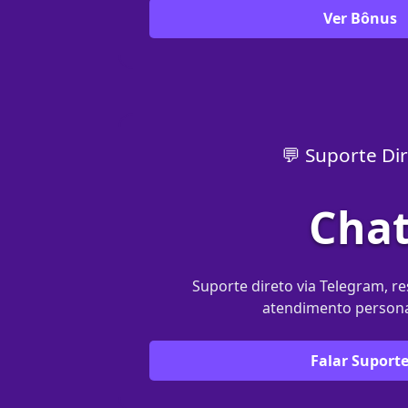
Ver Bônus
💬 Suporte Di
Cha
Suporte direto via Telegram, r
atendimento persona
Falar Suport