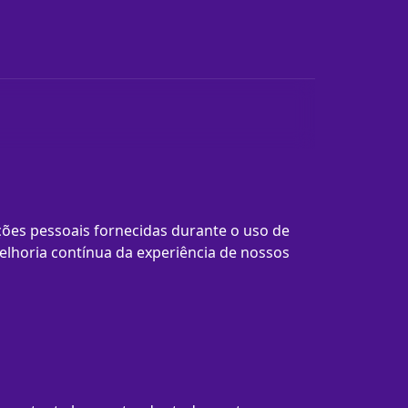
ões pessoais fornecidas durante o uso de
elhoria contínua da experiência de nossos