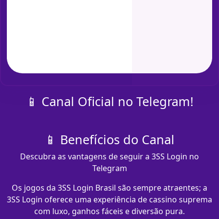
📱 Canal Oficial no Telegram!
📱 Benefícios do Canal
Descubra as vantagens de seguir a 3SS Login no
Telegram
Os jogos da 3SS Login Brasil são sempre atraentes; a
3SS Login oferece uma experiência de cassino suprema
com luxo, ganhos fáceis e diversão pura.