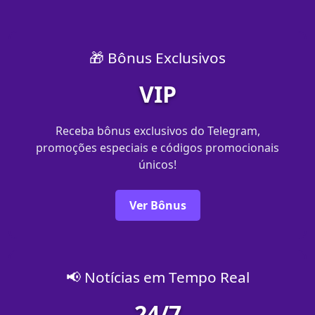
🎁 Bônus Exclusivos
VIP
Receba bônus exclusivos do Telegram,
promoções especiais e códigos promocionais
únicos!
Ver Bônus
📢 Notícias em Tempo Real
24/7