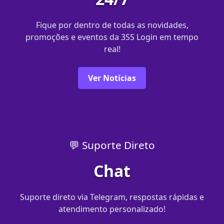
Fique por dentro de todas as novidades,
promoções e eventos da 3SS Login em tempo
real!
Ver Notícias
💬 Suporte Direto
Chat
Suporte direto via Telegram, respostas rápidas e
atendimento personalizado!