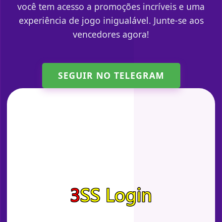
você tem acesso a promoções incríveis e uma
experiência de jogo inigualável. Junte-se aos
vencedores agora!
SEGUIR NO TELEGRAM