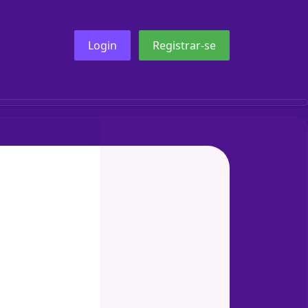
Login
Registrar-se