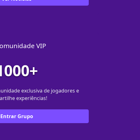
Comunidade VIP
1000+
unidade exclusiva de jogadores e
rtilhe experiências!
Entrar Grupo