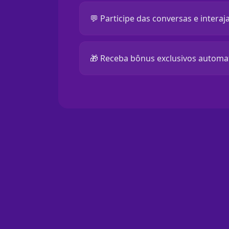
💬 Participe das conversas e interaj
🎁 Receba bônus exclusivos autom