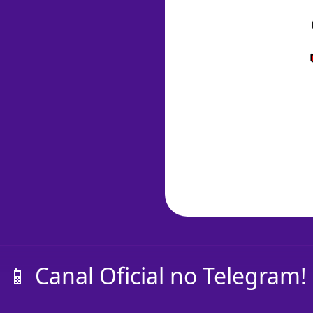
📱 Canal Oficial no Telegram!