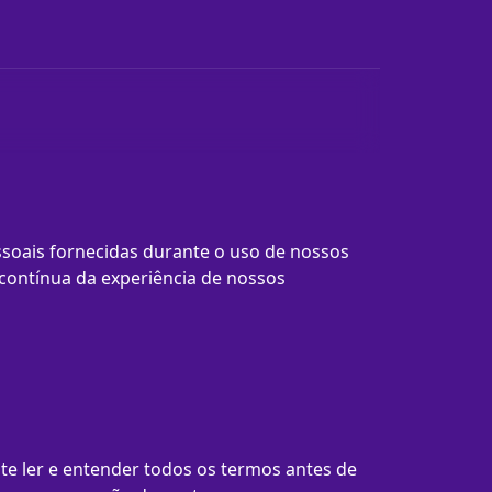
ssoais fornecidas durante o uso de nossos
 contínua da experiência de nossos
te ler e entender todos os termos antes de