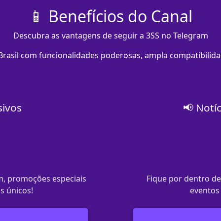
📱 Benefícios do Canal
Descubra as vantagens de seguir a 3SS no Telegram
Brasil com funcionalidades poderosas, ampla compatibilida
sivos
📢 Notí
m, promoções especiais
Fique por dentro d
s únicos!
eventos