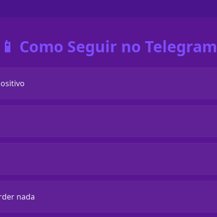
📱 Como Seguir no Telegram
ositivo
erder nada