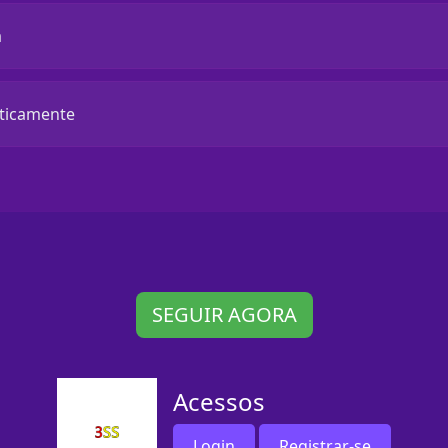
a
aticamente
SEGUIR AGORA
Acessos
Login
Registrar-se