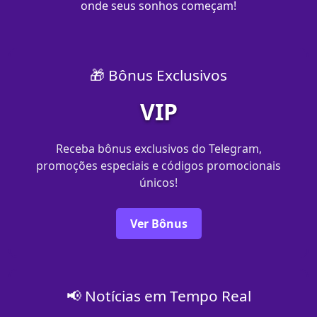
onde seus sonhos começam!
🎁 Bônus Exclusivos
VIP
Receba bônus exclusivos do Telegram,
promoções especiais e códigos promocionais
únicos!
Ver Bônus
📢 Notícias em Tempo Real