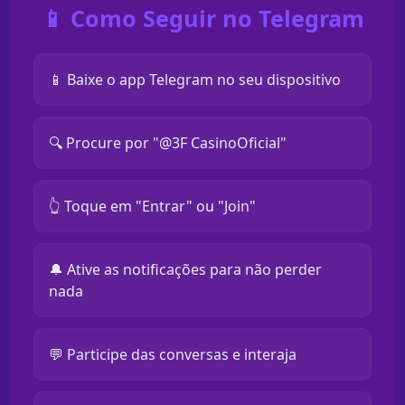
📱 Como Seguir no Telegram
📱 Baixe o app Telegram no seu dispositivo
🔍 Procure por "@3F CasinoOficial"
👆 Toque em "Entrar" ou "Join"
🔔 Ative as notificações para não perder
nada
💬 Participe das conversas e interaja