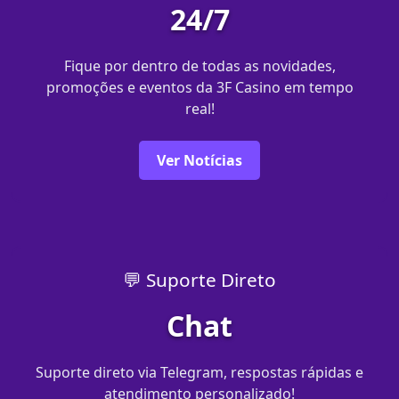
24/7
Fique por dentro de todas as novidades,
promoções e eventos da 3F Casino em tempo
real!
Ver Notícias
💬 Suporte Direto
Chat
Suporte direto via Telegram, respostas rápidas e
atendimento personalizado!