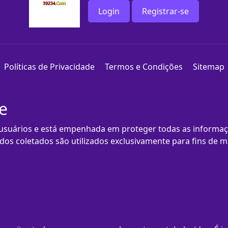
Login
Registrar-se
Políticas de Privacidade
Termos e Condições
Sitemap
de
s usuários e está empenhada em proteger todas as informaç
os coletados são utilizados exclusivamente para fins de m