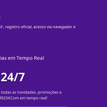
m
 registro oficial, acesso via navegador e
cias em Tempo Real
24/7
e todas as novidades, promoções e
39234.Com em tempo real!