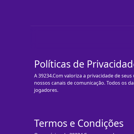
Políticas de Privacida
A 39234.Com valoriza a privacidade de seu
nossos canais de comunicação. Todos os dad
jogadores.
Termos e Condições