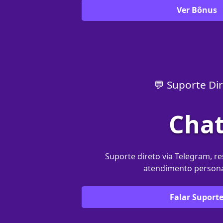
Ver Bônus
💬 Suporte Di
Cha
Suporte direto via Telegram, r
atendimento persona
Falar Suport