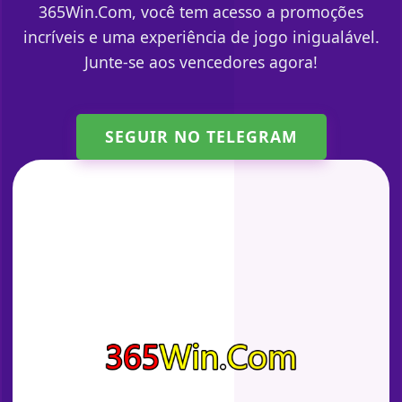
365Win.Com, você tem acesso a promoções
incríveis e uma experiência de jogo inigualável.
Junte-se aos vencedores agora!
SEGUIR NO TELEGRAM