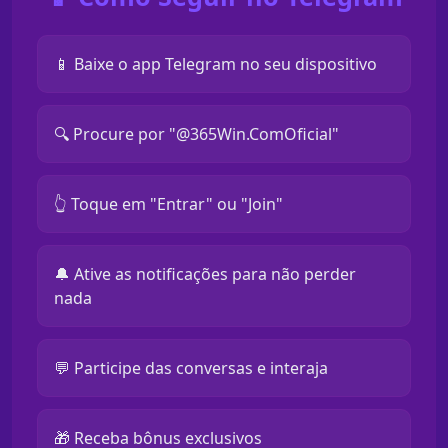
📱 Baixe o app Telegram no seu dispositivo
🔍 Procure por "@365Win.ComOficial"
👆 Toque em "Entrar" ou "Join"
🔔 Ative as notificações para não perder
nada
💬 Participe das conversas e interaja
🎁 Receba bônus exclusivos