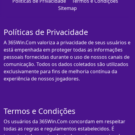
Políticas de Privacidade
Termos e Condições
Sitemap
Políticas de Privacidade
A 365Win.Com valoriza a privacidade de seus usuários e
está empenhada em proteger todas as informações
pessoais fornecidas durante o uso de nossos canais de
comunicação. Todos os dados coletados são utilizados
exclusivamente para fins de melhoria contínua da
experiência de nossos jogadores.
Termos e Condições
Os usuários da 365Win.Com concordam em respeitar
todas as regras e regulamentos estabelecidos. É