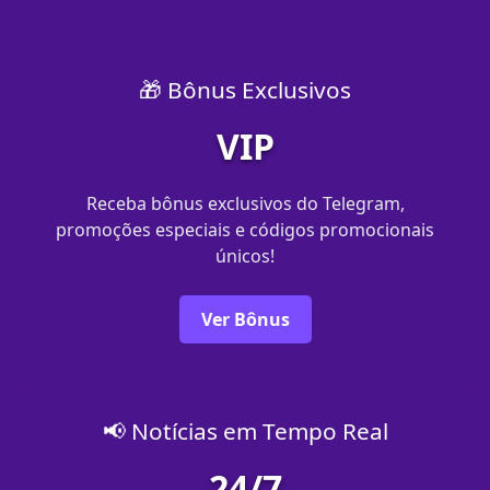
🎁 Bônus Exclusivos
VIP
Receba bônus exclusivos do Telegram,
promoções especiais e códigos promocionais
únicos!
Ver Bônus
📢 Notícias em Tempo Real
24/7