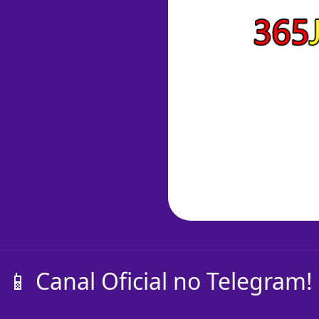
📱 Canal Oficial no Telegram!