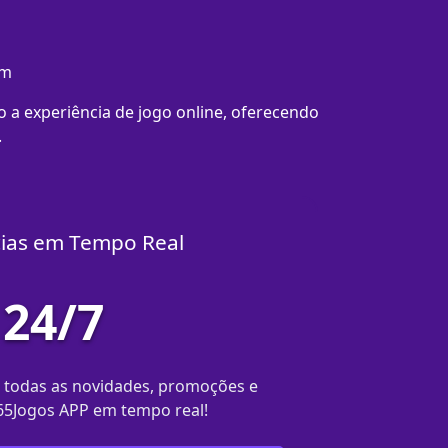
am
a experiência de jogo online, oferecendo
.
cias em Tempo Real
24/7
e todas as novidades, promoções e
65Jogos APP em tempo real!