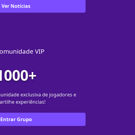
Ver Notícias
Comunidade VIP
1000+
unidade exclusiva de jogadores e
rtilhe experiências!
Entrar Grupo