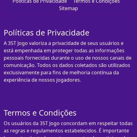
Políticas de Privacidade
Termos e Condições
Sitemap
Políticas de Privacidade
A 35T Jogo valoriza a privacidade de seus usuários e
está empenhada em proteger todas as informações
pessoais fornecidas durante o uso de nossos canais de
comunicação. Todos os dados coletados são utilizados
exclusivamente para fins de melhoria contínua da
experiência de nossos jogadores.
Termos e Condições
Os usuários da 35T Jogo concordam em respeitar todas
as regras e regulamentos estabelecidos. É importante