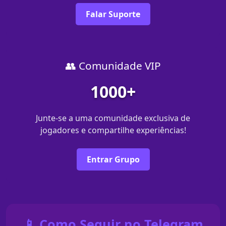
Falar Suporte
👥 Comunidade VIP
1000+
Junte-se a uma comunidade exclusiva de
jogadores e compartilhe experiências!
Entrar Grupo
📱 Como Seguir no Telegram