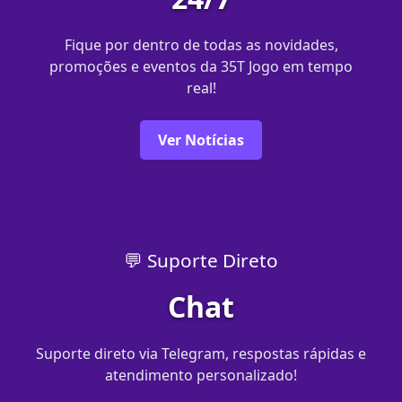
Fique por dentro de todas as novidades,
promoções e eventos da 35T Jogo em tempo
real!
Ver Notícias
💬 Suporte Direto
Chat
Suporte direto via Telegram, respostas rápidas e
atendimento personalizado!