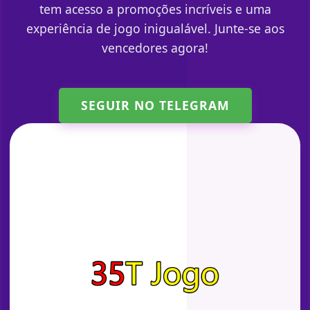
tem acesso a promoções incríveis e uma
experiência de jogo inigualável. Junte-se aos
vencedores agora!
SEGUIR NO TELEGRAM