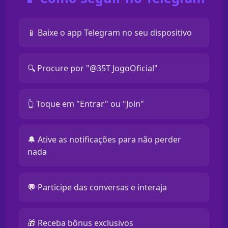
📱 Baixe o app Telegram no seu dispositivo
🔍 Procure por "@35T JogoOficial"
👆 Toque em "Entrar" ou "Join"
🔔 Ative as notificações para não perder
nada
💬 Participe das conversas e interaja
🎁 Receba bônus exclusivos