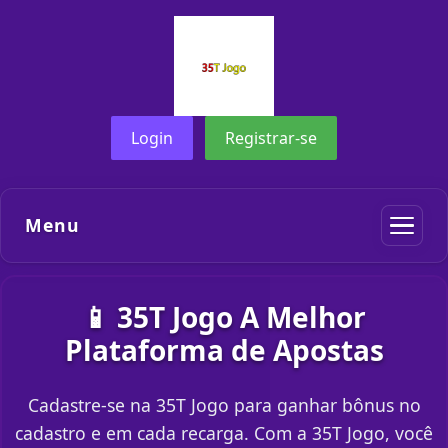
Login
Registrar-se
Menu
📱 35T Jogo A Melhor
Plataforma de Apostas
Cadastre-se na 35T Jogo para ganhar bônus no
cadastro e em cada recarga. Com a 35T Jogo, você