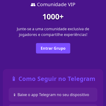
👥 Comunidade VIP
1000+
Junte-se a uma comunidade exclusiva de
jogadores e compartilhe experiências!
Entrar Grupo
📱 Como Seguir no Telegram
📱 Baixe o app Telegram no seu dispositivo