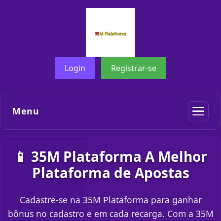
Login
Registrar-se
Menu
📱 35M Plataforma A Melhor
Plataforma de Apostas
Cadastre-se na 35M Plataforma para ganhar
bônus no cadastro e em cada recarga. Com a 35M