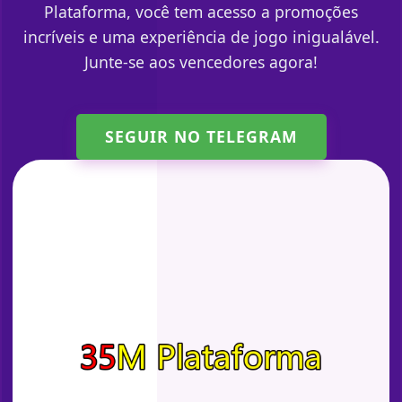
Plataforma, você tem acesso a promoções
incríveis e uma experiência de jogo inigualável.
Junte-se aos vencedores agora!
SEGUIR NO TELEGRAM