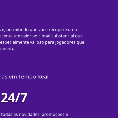
nze, permitindo que você recupere uma
enta um valor adicional substancial que
é especialmente valioso para jogadores que
timento.
cias em Tempo Real
24/7
e todas as novidades, promoções e