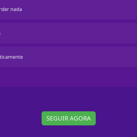
erder nada
a
aticamente
SEGUIR AGORA