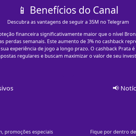
📱 Benefícios do Canal
Descubra as vantagens de seguir a 35M no Telegram
teção financeira significativamente maior que o nível Bro
s perdas semanais. Este aumento de 3% no cashback repres
 sua experiência de jogo a longo prazo. O cashback Prata 
postas regulares e buscam maximizar o valor de seu inves
sivos
📢 Notí
m, promoções especiais
Fique por dentro d