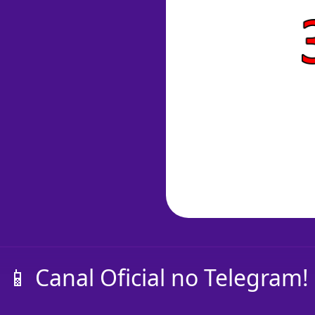
📱 Canal Oficial no Telegram!