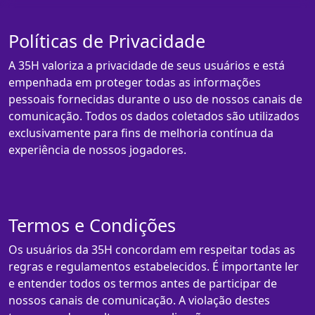
Políticas de Privacidade
A 35H valoriza a privacidade de seus usuários e está
empenhada em proteger todas as informações
pessoais fornecidas durante o uso de nossos canais de
comunicação. Todos os dados coletados são utilizados
exclusivamente para fins de melhoria contínua da
experiência de nossos jogadores.
Termos e Condições
Os usuários da 35H concordam em respeitar todas as
regras e regulamentos estabelecidos. É importante ler
e entender todos os termos antes de participar de
nossos canais de comunicação. A violação destes