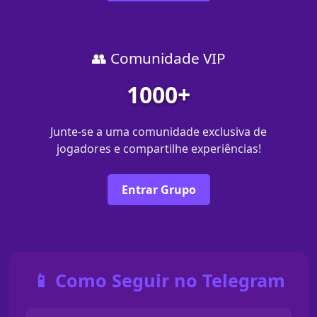
👥 Comunidade VIP
1000+
Junte-se a uma comunidade exclusiva de
jogadores e compartilhe experiências!
Entrar Grupo
📱 Como Seguir no Telegram