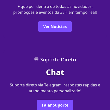
Fique por dentro de todas as novidades,
promoções e eventos da 35H em tempo real!
Ver Notícias
💬 Suporte Direto
Chat
Suporte direto via Telegram, respostas rápidas e
atendimento personalizado!
Falar Suporte