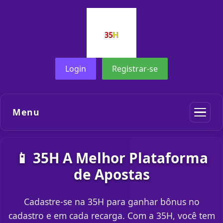
Login
Registrar-se
Menu
📱 35H A Melhor Plataforma
de Apostas
Cadastre-se na 35H para ganhar bônus no
cadastro e em cada recarga. Com a 35H, você tem