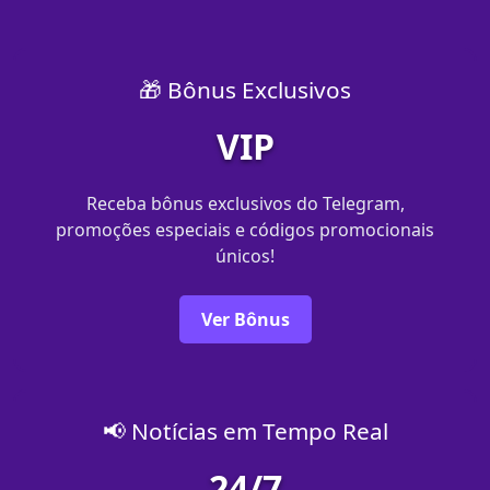
🎁 Bônus Exclusivos
VIP
Receba bônus exclusivos do Telegram,
promoções especiais e códigos promocionais
únicos!
Ver Bônus
📢 Notícias em Tempo Real
24/7