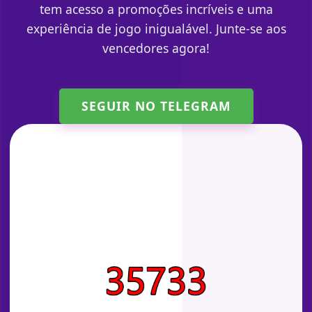
tem acesso a promoções incríveis e uma
experiência de jogo inigualável. Junte-se aos
vencedores agora!
SEGUIR NO TELEGRAM