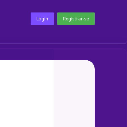
Login
Registrar-se