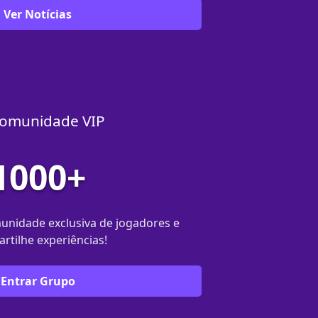
Ver Notícias
Comunidade VIP
1000+
unidade exclusiva de jogadores e
rtilhe experiências!
Entrar Grupo