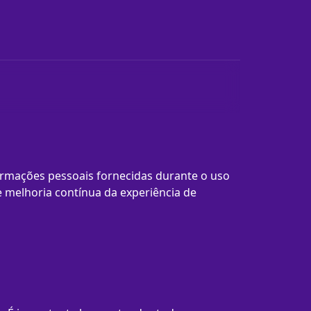
ormações pessoais fornecidas durante o uso
e melhoria contínua da experiência de