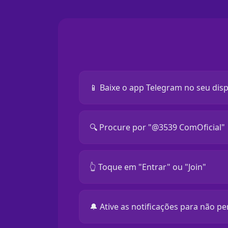
📱 Baixe o app Telegram no seu disp
🔍 Procure por "@3539 ComOficial"
👆 Toque em "Entrar" ou "Join"
🔔 Ative as notificações para não p