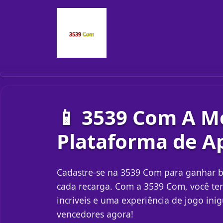
📱 3539 Com A M
Plataforma de A
Cadastre-se na 3539 Com para ganhar 
cada recarga. Com a 3539 Com, você t
incríveis e uma experiência de jogo inig
vencedores agora!