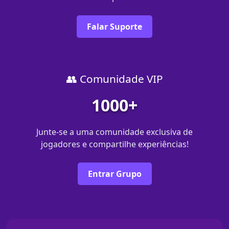
Falar Suporte
👥 Comunidade VIP
1000+
Junte-se a uma comunidade exclusiva de
jogadores e compartilhe experiências!
Entrar Grupo