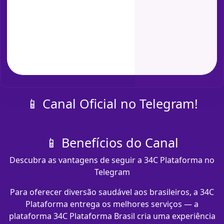
📱 Canal Oficial no Telegram!
📱 Benefícios do Canal
Descubra as vantagens de seguir a 34C Plataforma no
Telegram
Para oferecer diversão saudável aos brasileiros, a 34C
Plataforma entrega os melhores serviços — a
plataforma 34C Plataforma Brasil cria uma experiência