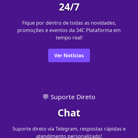
24/7
Fique por dentro de todas as novidades,
promoções e eventos da 34C Plataforma em
tempo real!
Ver Notícias
💬 Suporte Direto
Chat
Suporte direto via Telegram, respostas rápidas e
atendimento personalizado!