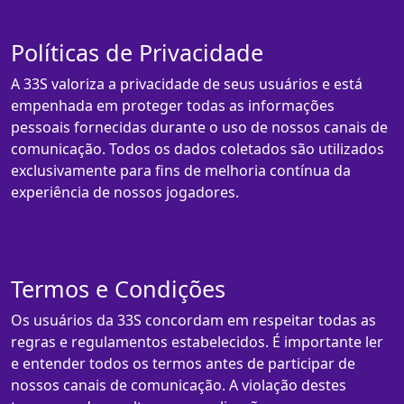
Políticas de Privacidade
A 33S valoriza a privacidade de seus usuários e está
empenhada em proteger todas as informações
pessoais fornecidas durante o uso de nossos canais de
comunicação. Todos os dados coletados são utilizados
exclusivamente para fins de melhoria contínua da
experiência de nossos jogadores.
Termos e Condições
Os usuários da 33S concordam em respeitar todas as
regras e regulamentos estabelecidos. É importante ler
e entender todos os termos antes de participar de
nossos canais de comunicação. A violação destes