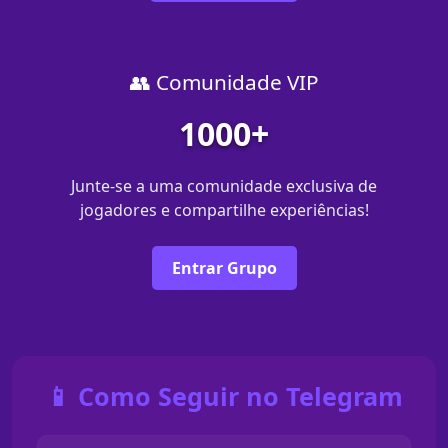
👥 Comunidade VIP
1000+
Junte-se a uma comunidade exclusiva de
jogadores e compartilhe experiências!
Entrar Grupo
📱 Como Seguir no Telegram