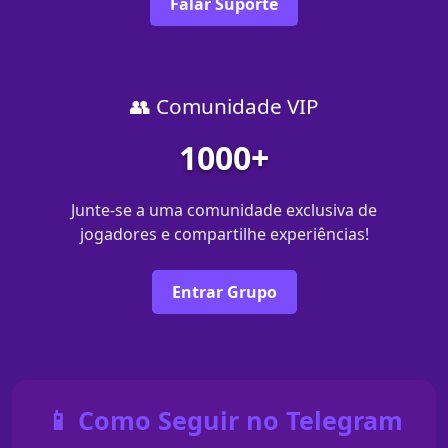
Falar Suporte
👥 Comunidade VIP
1000+
Junte-se a uma comunidade exclusiva de
jogadores e compartilhe experiências!
Entrar Grupo
📱 Como Seguir no Telegram