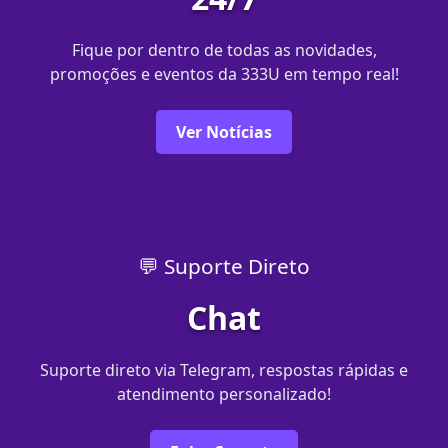
Fique por dentro de todas as novidades,
promoções e eventos da 333U em tempo real!
Ver Notícias
💬 Suporte Direto
Chat
Suporte direto via Telegram, respostas rápidas e
atendimento personalizado!