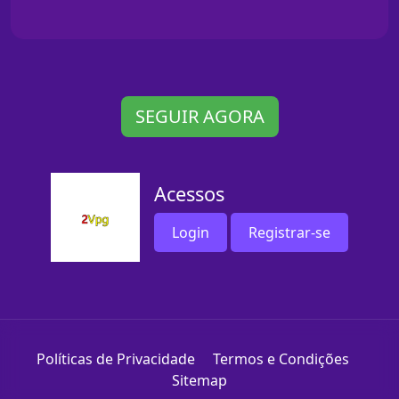
SEGUIR AGORA
Acessos
Login
Registrar-se
Políticas de Privacidade
Termos e Condições
Sitemap