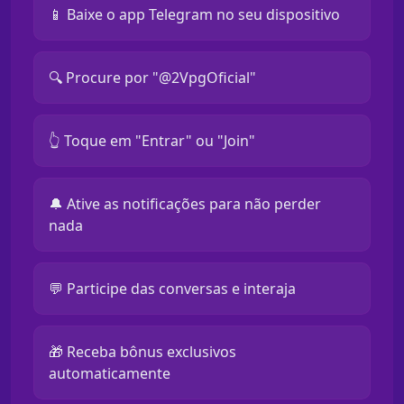
📱 Baixe o app Telegram no seu dispositivo
🔍 Procure por "@2VpgOficial"
👆 Toque em "Entrar" ou "Join"
🔔 Ative as notificações para não perder
nada
💬 Participe das conversas e interaja
🎁 Receba bônus exclusivos
automaticamente