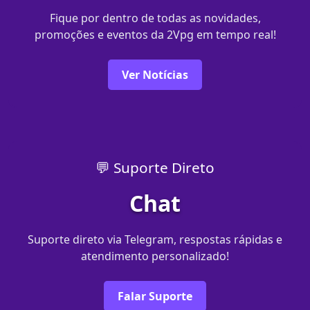
Fique por dentro de todas as novidades,
promoções e eventos da 2Vpg em tempo real!
Ver Notícias
💬 Suporte Direto
Chat
Suporte direto via Telegram, respostas rápidas e
atendimento personalizado!
Falar Suporte