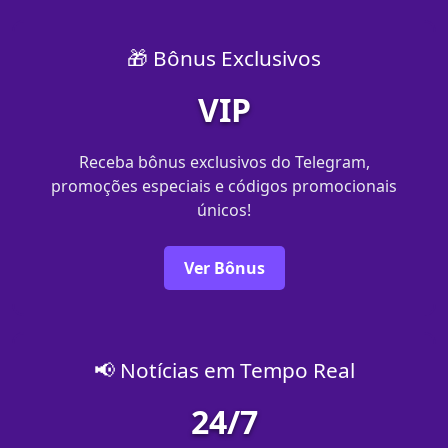
🎁 Bônus Exclusivos
VIP
Receba bônus exclusivos do Telegram,
promoções especiais e códigos promocionais
únicos!
Ver Bônus
📢 Notícias em Tempo Real
24/7