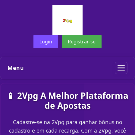
Login
Registrar-se
Menu
📱 2Vpg A Melhor Plataforma
de Apostas
Cadastre-se na 2Vpg para ganhar bônus no
cadastro e em cada recarga. Com a 2Vpg, você