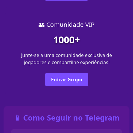
👥 Comunidade VIP
1000+
Junte-se a uma comunidade exclusiva de
jogadores e compartilhe experiências!
Entrar Grupo
📱 Como Seguir no Telegram