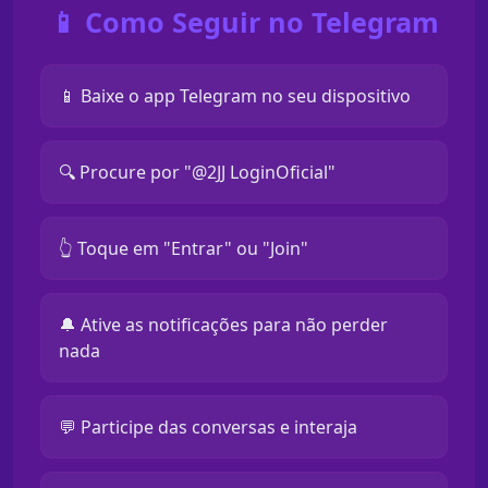
📱 Como Seguir no Telegram
📱 Baixe o app Telegram no seu dispositivo
🔍 Procure por "@2JJ LoginOficial"
👆 Toque em "Entrar" ou "Join"
🔔 Ative as notificações para não perder
nada
💬 Participe das conversas e interaja