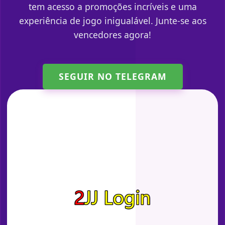
tem acesso a promoções incríveis e uma
experiência de jogo inigualável. Junte-se aos
vencedores agora!
SEGUIR NO TELEGRAM