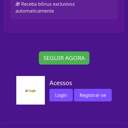
🎁 Receba bônus exclusivos
automaticamente
SEGUIR AGORA
Acessos
Login
Registrar-se