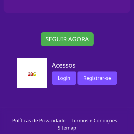
SEGUIR AGORA
Acessos
Login
Registrar-se
Políticas de Privacidade
Termos e Condições
Sitemap