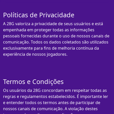
Políticas de Privacidade
A 28G valoriza a privacidade de seus usuários e está
empenhada em proteger todas as informações
pessoais fornecidas durante o uso de nossos canais de
comunicação. Todos os dados coletados são utilizados
exclusivamente para fins de melhoria contínua da
experiência de nossos jogadores.
Termos e Condições
Os usuários da 28G concordam em respeitar todas as
regras e regulamentos estabelecidos. É importante ler
e entender todos os termos antes de participar de
nossos canais de comunicação. A violação destes